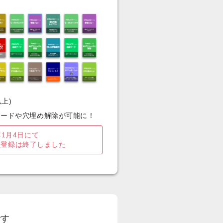
上)
ロードや穴埋め解除が可能に！
年1月4日にて
員登録は終了しました
です