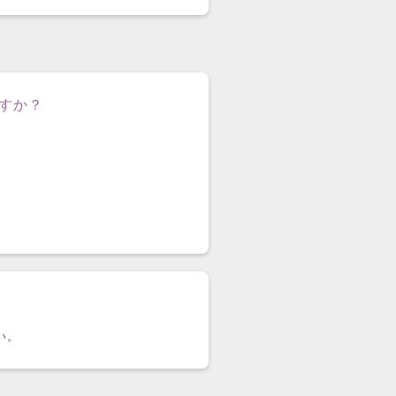
すか？
い。